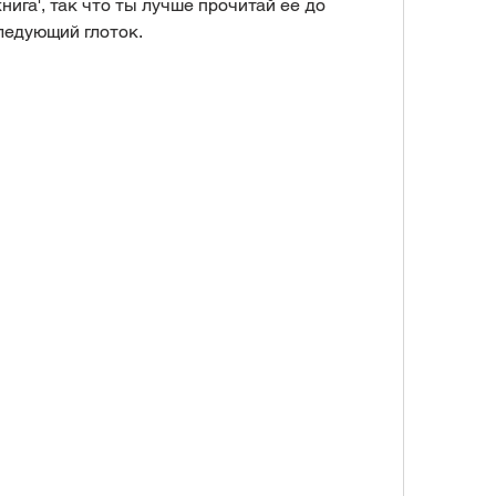
нига', так что ты лучше прочитай ее до 
ледующий глоток.