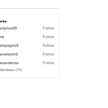
ers
avipriya26
Follow
riya26
ima
Follow
shtyagimrfr
Follow
agimrfr
panelexch2
Follow
lexch2
eoardanza
Follow
rdanza
Members (74)