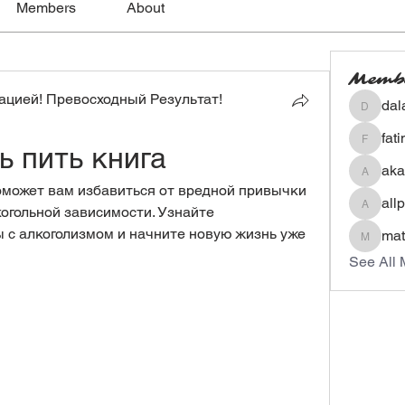
Members
About
Memb
цией! Превосходный Результат!
dal
dalavip
fat
ь пить книга
fatima
aka
akashty
оможет вам избавиться от вредной привычки 
all
огольной зависимости. Узнайте 
allpane
с алкоголизмом и начните новую жизнь уже 
mat
mateoa
See All 