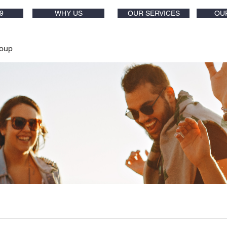
9
WHY US
OUR SERVICES
OU
oup