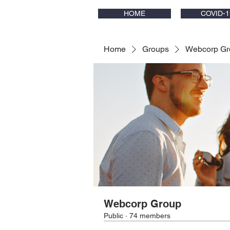
HOME
COVID-1
Home
Groups
Webcorp Gr
Webcorp Group
Public
·
74 members