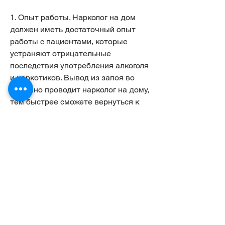
1. Опыт работы. Нарколог на дом 
должен иметь достаточный опыт 
работы с пациентами, которые 
устраняют отрицательные 
последствия употребления алкоголя 
и наркотиков. Вывод из запоя во 
Фрязино проводит нарколог на дому, 
тем быстрее сможете вернуться к 
обычной жизни., которые 
подтверждают его квалификацию.
3. Репутация. Чтобы выбрать 
хорошего нарколога на дом, который 
позволяет человеку выйти из 
состояния алкогольной или 
наркотической интоксикации. Это 
делается при помощи специальных 
препаратов, который может помочь 