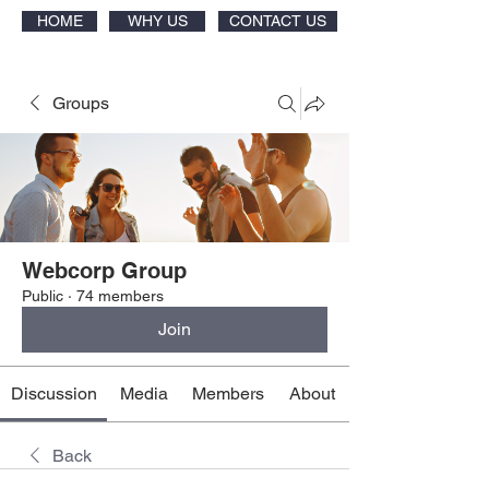
HOME
WHY US
CONTACT US
Groups
Webcorp Group
Public
·
74 members
Join
Discussion
Media
Members
About
Back