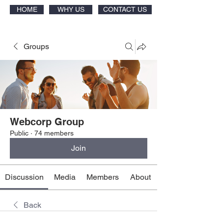
HOME
WHY US
CONTACT US
Groups
Webcorp Group
Public
·
74 members
Join
Discussion
Media
Members
About
Back