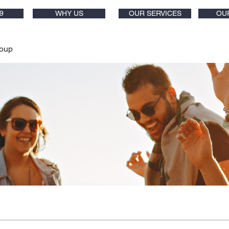
9
WHY US
OUR SERVICES
OU
oup