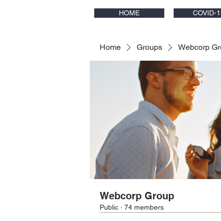
HOME
COVID-1
Home
Groups
Webcorp Gr
Webcorp Group
Public
·
74 members