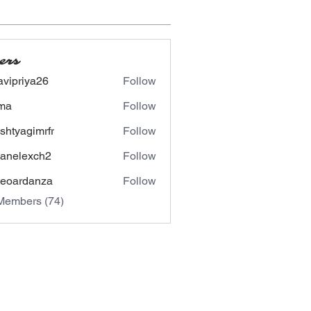
ers
avipriya26
Follow
riya26
ima
Follow
shtyagimrfr
Follow
agimrfr
panelexch2
Follow
lexch2
eoardanza
Follow
rdanza
Members (74)