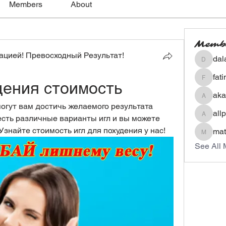
Members
About
Memb
цией! Превосходный Результат!
dal
dalavip
fat
дения стоимость
fatima
aka
akashty
огут вам достичь желаемого результата 
all
есть различные варианты игл и вы можете 
allpane
знайте стоимость игл для похудения у нас!
mat
mateoa
See All 