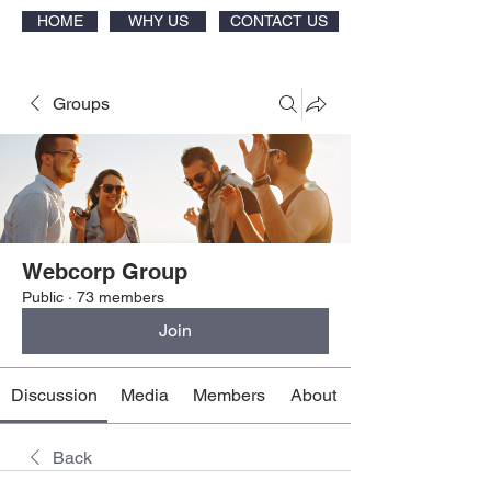
HOME
WHY US
CONTACT US
Groups
Webcorp Group
Public
·
73 members
Join
Discussion
Media
Members
About
Back