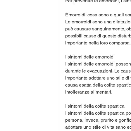
Per prevenire le emorroidi, i sint
Emorroidi: cosa sono e quali so
Le emorroidi sono una dilatazion
può causare sanguinamento, obe
possibili cause di questo disturb
importante nella loro comparsa.
I sintomi delle emorroidi
I sintomi delle emorroidi posson
durante le evacuazioni. Le cause
importante adottare uno stile di v
causa esatta della colite spasti
intolleranze alimentari.
I sintomi della colite spastica
I sintomi della colite spastica 
persona, invece, prurito e gonfio
adottare uno stile di vita sano e