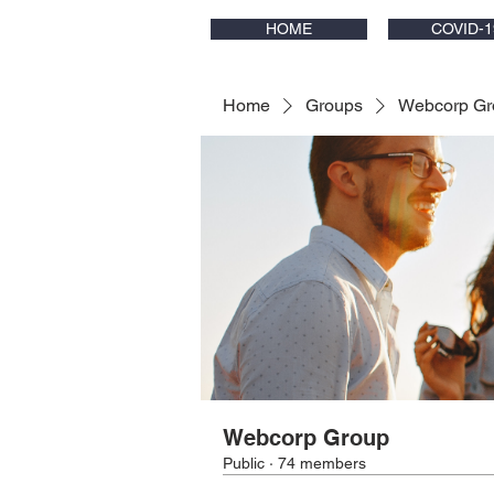
HOME
COVID-1
Home
Groups
Webcorp Gr
Webcorp Group
Public
·
74 members