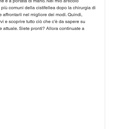
e è a portata di mano. Nel mio articolo 
iù comuni della cistifellea dopo la chirurgia di 
ffrontarli nel migliore dei modi. Quindi, 
vi e scoprire tutto ciò che c'è da sapere su 
attuale. Siete pronti? Allora continuate a 