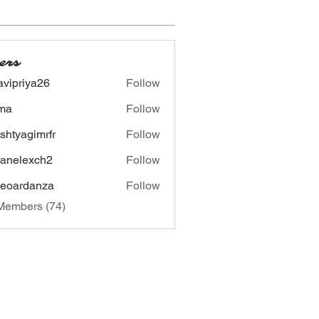
ers
avipriya26
Follow
riya26
ima
Follow
shtyagimrfr
Follow
agimrfr
panelexch2
Follow
lexch2
eoardanza
Follow
rdanza
Members (74)