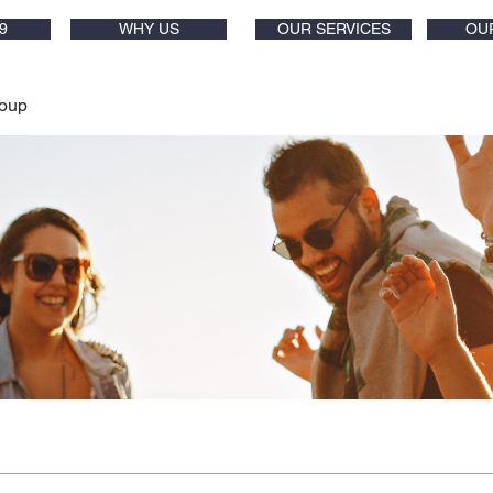
9
WHY US
OUR SERVICES
OU
oup