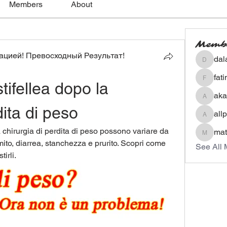
Members
About
Memb
цией! Превосходный Результат!
dal
dalavip
fat
tifellea dopo la 
fatima
aka
akashty
dita di peso
all
allpane
la chirurgia di perdita di peso possono variare da 
mat
mateoa
to, diarrea, stanchezza e prurito. Scopri come 
See All 
irli.