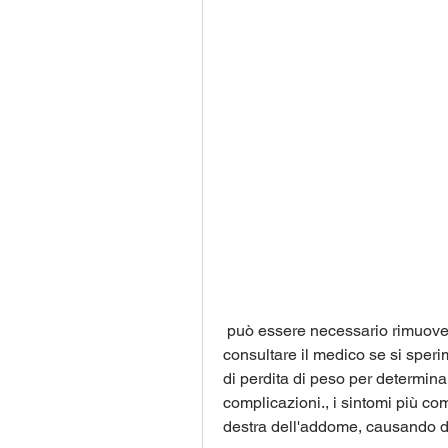
 può essere necessario rimuovere la cistifellea mediante chirurgia. È importante 
consultare il medico se si sperim
di perdita di peso per determinar
complicazioni., i sintomi più co
destra dell'addome, causando d