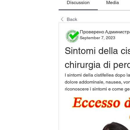
Discussion
Media
Back
Проверено Администра
September 7, 2023
Sintomi della cis
chirurgia di per
I sintomi della cistifellea dopo 
dolore addominale, nausea, vomi
riconoscere i sintomi e come gest