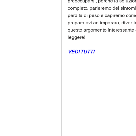
preoccuparsi, perché la soluzion
completo, parleremo dei sintomi p
perdita di peso e capiremo come a
preparatevi ad imparare, divertir
questo argomento interessante e 
leggere!
VEDI TUTTI