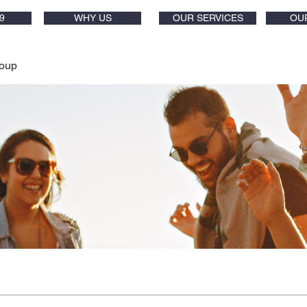
9
WHY US
OUR SERVICES
OU
oup