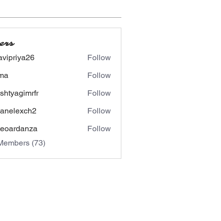
ers
avipriya26
Follow
riya26
ima
Follow
shtyagimrfr
Follow
agimrfr
panelexch2
Follow
lexch2
eoardanza
Follow
rdanza
Members (73)