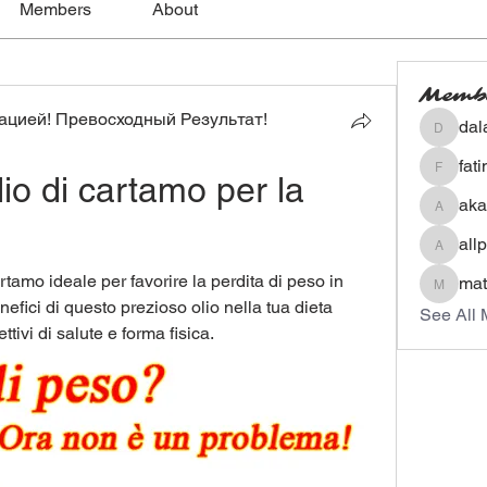
Members
About
Memb
цией! Превосходный Результат!
dal
dalavip
fat
io di cartamo per la 
fatima
aka
akashty
all
allpane
rtamo ideale per favorire la perdita di peso in 
mat
mateoa
efici di questo prezioso olio nella tua dieta 
See All 
ttivi di salute e forma fisica.