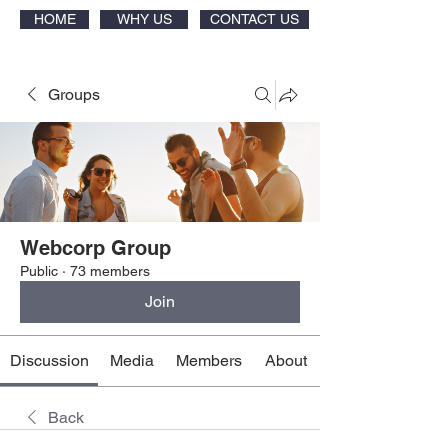
HOME
WHY US
CONTACT US
Groups
Webcorp Group
Public
·
73 members
Join
Discussion
Media
Members
About
Back