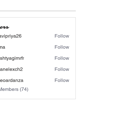
ers
avipriya26
Follow
riya26
ima
Follow
shtyagimrfr
Follow
agimrfr
panelexch2
Follow
lexch2
eoardanza
Follow
rdanza
Members (74)