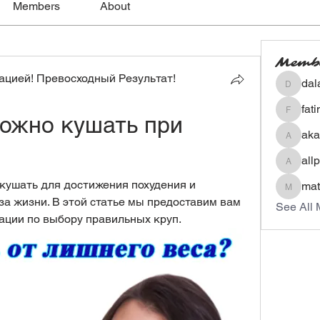
Members
About
Memb
цией! Превосходный Результат!
dal
dalavip
fat
ожно кушать при 
fatima
aka
akashty
all
allpane
кушать для достижения похудения и 
mat
mateoa
а жизни. В этой статье мы предоставим вам 
See All 
ации по выбору правильных круп.