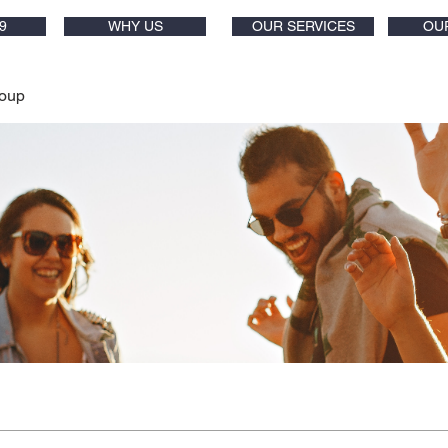
9
WHY US
OUR SERVICES
OU
oup