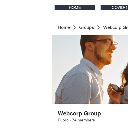
HOME
COVID-1
Home
Groups
Webcorp Gr
Webcorp Group
Public
·
74 members