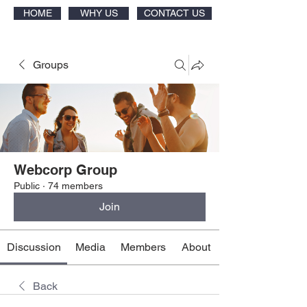
HOME
WHY US
CONTACT US
Groups
Webcorp Group
Public
·
74 members
Join
Discussion
Media
Members
About
Back