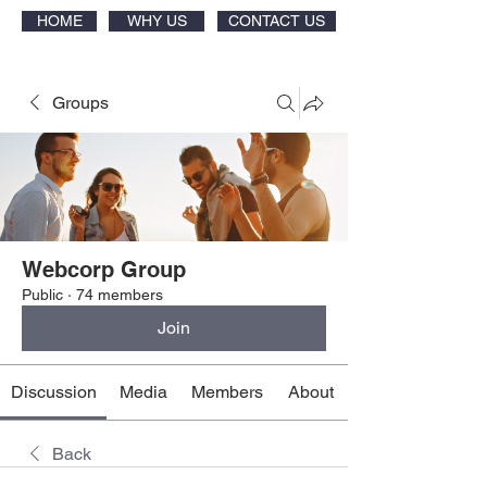
HOME
WHY US
CONTACT US
Groups
Webcorp Group
Public
·
74 members
Join
Discussion
Media
Members
About
Back