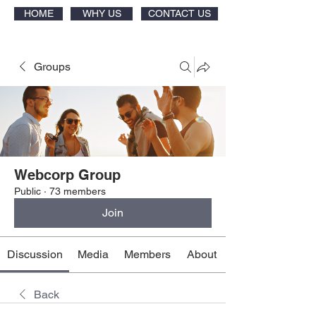
HOME
WHY US
CONTACT US
Groups
Webcorp Group
Public
·
73 members
Join
Discussion
Media
Members
About
Back