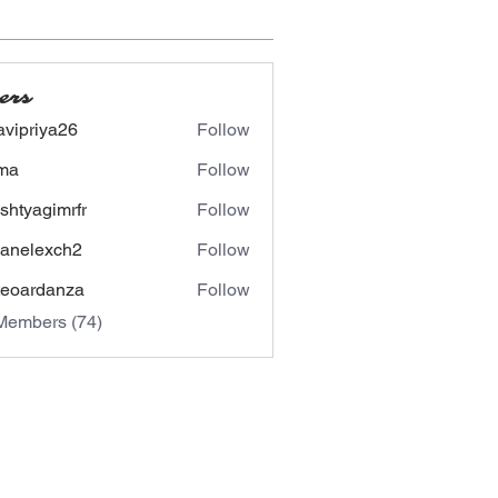
ers
avipriya26
Follow
riya26
ima
Follow
shtyagimrfr
Follow
agimrfr
panelexch2
Follow
lexch2
eoardanza
Follow
rdanza
Members (74)