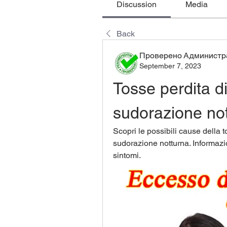
Discussion
Media
Back
Проверено Администра
September 7, 2023
Tosse perdita d
sudorazione no
Scopri le possibili cause della t
sudorazione notturna. Informazio
sintomi.