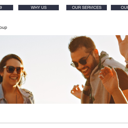
9
WHY US
OUR SERVICES
OU
oup