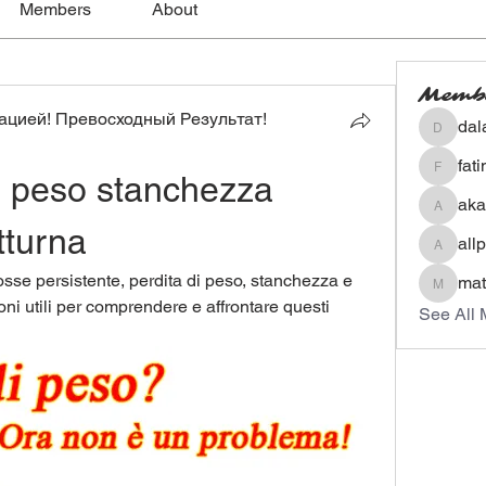
Members
About
Memb
цией! Превосходный Результат!
dal
dalavip
fat
i peso stanchezza 
fatima
aka
akashty
tturna
all
allpane
osse persistente, perdita di peso, stanchezza e 
mat
mateoa
ni utili per comprendere e affrontare questi 
See All 