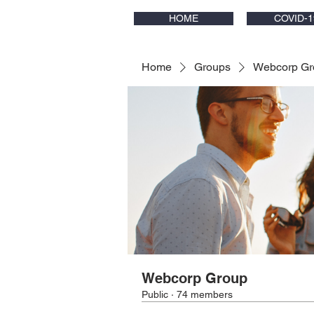
HOME
COVID-1
Home
Groups
Webcorp Gr
Webcorp Group
Public
·
74 members