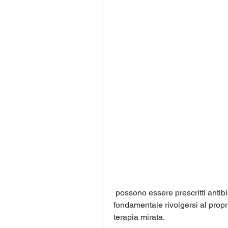
 possono essere prescritti antibiotici o antinfiammatori. In caso di tubercolosi, è 
fondamentale rivolgersi al prop
terapia mirata.