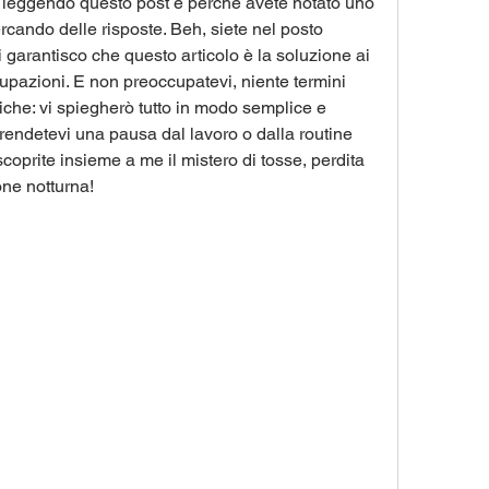
ate leggendo questo post è perché avete notato uno 
ercando delle risposte. Beh, siete nel posto 
garantisco che questo articolo è la soluzione ai 
cupazioni. E non preoccupatevi, niente termini 
iche: vi spiegherò tutto in modo semplice e 
rendetevi una pausa dal lavoro o dalla routine 
oprite insieme a me il mistero di tosse, perdita 
ne notturna!