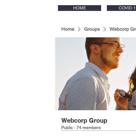
HOME
COVID-1
Home
Groups
Webcorp Gr
Webcorp Group
Public
·
74 members