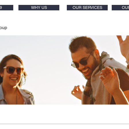
9
WHY US
OUR SERVICES
OU
oup