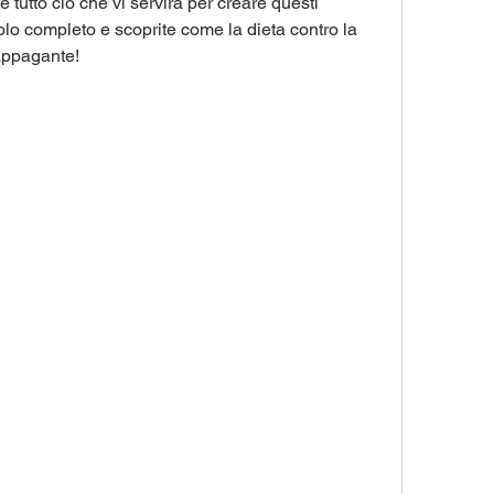
tutto ciò che vi servirà per creare questi 
colo completo e scoprite come la dieta contro la 
appagante!