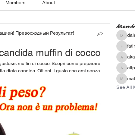
Members
About
Memb
цией! Превосходный Результат!
dal
dalavip
fat
 candida muffin di cocco
fatima
aka
akashty
 gustose: muffin di cocco. Scopri come preparare 
all
alla dieta candida. Ottieni il gusto che ami senza 
allpane
mat
mateoa
See All 