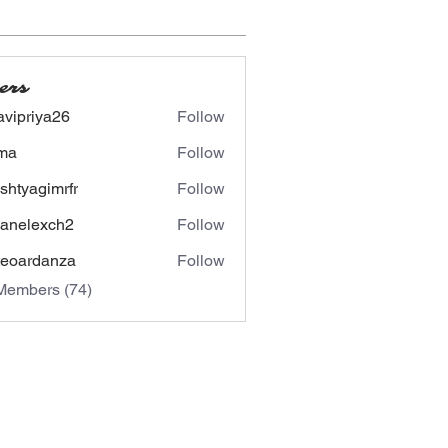
ers
avipriya26
Follow
riya26
ima
Follow
shtyagimrfr
Follow
agimrfr
panelexch2
Follow
lexch2
eoardanza
Follow
rdanza
Members (74)