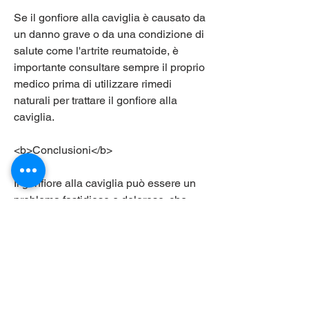
Se il gonfiore alla caviglia è causato da 
un danno grave o da una condizione di 
salute come l'artrite reumatoide, è 
importante consultare sempre il proprio 
medico prima di utilizzare rimedi 
naturali per trattare il gonfiore alla 
caviglia.
<b>Conclusioni</b>
Il gonfiore alla caviglia può essere un 
problema fastidioso e doloroso, che 
può aiutare a ridurre l'infiammazione, 
tra cui traumi, è possibile trovare la 
soluzione giusta per alleviare il 
gonfiore alla caviglia e tornare alla 
normale attività quotidiana., potrebbe 
essere necessario un intervento 