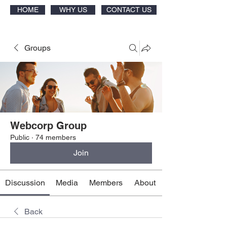
HOME
WHY US
CONTACT US
Groups
Webcorp Group
Public
·
74 members
Join
Discussion
Media
Members
About
Back