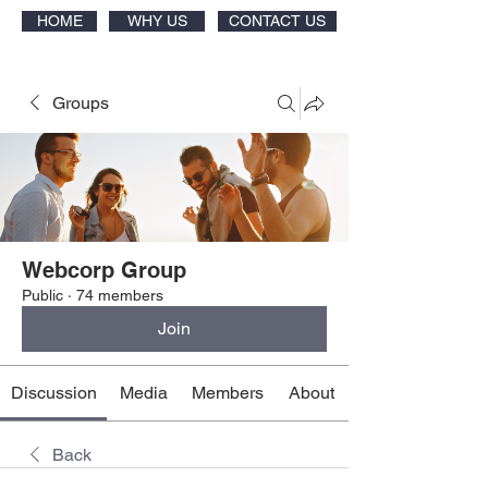
HOME
WHY US
CONTACT US
Groups
Webcorp Group
Public
·
74 members
Join
Discussion
Media
Members
About
Back