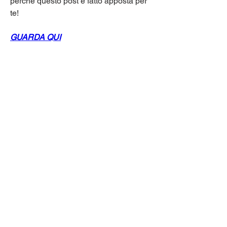
perché questo post è fatto apposta per 
te!
GUARDA QUI